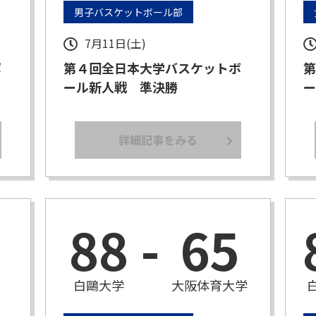
男子バスケットボール部
7月11日(土)
ボ
第４回全日本大学バスケットボ
第
ール新人戦 準決勝
ー
詳細記事をみる
88
-
65
白鷗大学
大阪体育大学