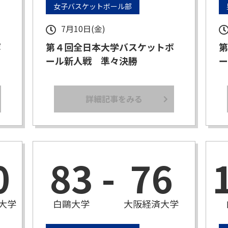
女子バスケットボール部
7月10日(金)
ボ
第４回全日本大学バスケットボ
第
ール新人戦 準々決勝
ー
詳細記事をみる
0
83
-
76
大学
白鷗大学
大阪経済大学