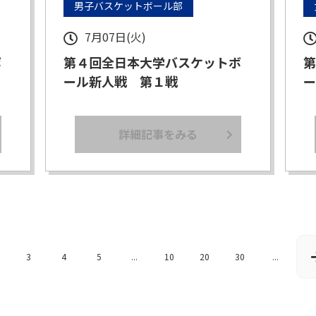
男子バスケットボール部
7月07日(火)
ボ
第４回全日本大学バスケットボ
第
ール新人戦 第１戦
ー
詳細記事をみる
3
4
5
...
10
20
30
...