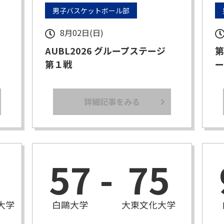
男子バスケットボール部
8月02日(日)
ジ
AUBL2026 グループステージ
第
第１戦
ー
詳細記事をみる
57
-
75
大学
白鷗大学
大東文化大学