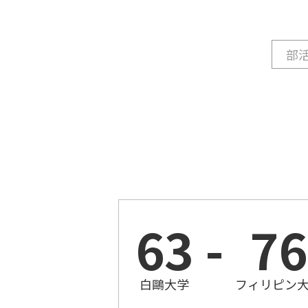
63
-
76
白鷗大学
フィリピン