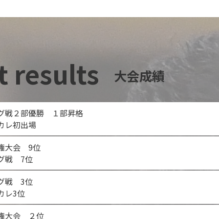
 results
大会成績
ーグ戦２部優勝 １部昇格
ンカレ初出場
手権大会 9位
ーグ戦 7位
ーグ戦 3位
カレ3位
手権大会 ２位