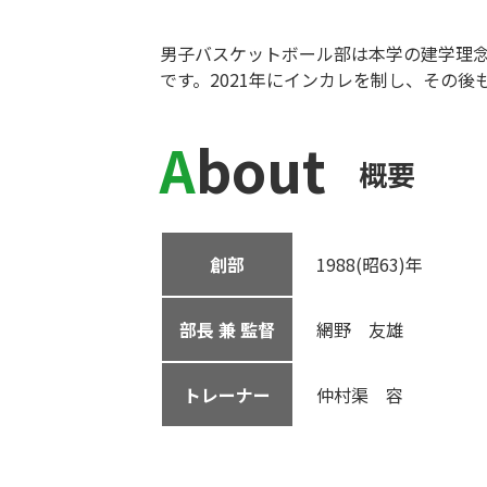
男子バスケットボール部は本学の建学理念を
です。2021年にインカレを制し、その
About
概要
創部
1988(昭63)年
部長 兼 監督
網野 友雄
トレーナー
仲村渠 容