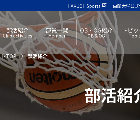
HAKUOH Sports
白鷗大学公式
部活紹介
部員一覧
OB・OG紹介
トピッ
Club activities
Member
OB & OG
Topi
トTOP
部活紹介
部活紹