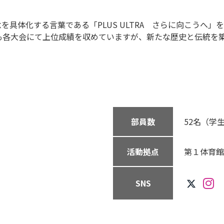
具体化する言葉である「PLUS ULTRA さらに向こうへ
後も各大会にて上位成績を収めていますが、新たな歴史と伝統を
部員数
52名（学生
活動拠点
第１体育館
SNS