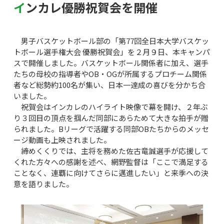
インカレ優勝祝賀会を開催
男子バスケットボール部の「第77回全日本大学バスケッ
トボール選手権大会 優勝祝賀会」を２月９日、本キャンパ
スで開催しました。バスケットボール関係者に加え、選手
たちの母校の指導者やOB・OGが所属するプロチーム関係
者など総勢約100名が集い、日本一達成の喜びを分かち合
いました。
祝賀会はインカレのハイライト映像で幕を開け、２年ぶ
り３回目の頂点を掴んだ同部にあらためて大きな拍手が贈
られました。Bリーグで活躍する同部OBたちからのメッセ
ージ動画も上映されました。
締めくくりでは、主将を務めた佐古竜誠選手が応援して
くれた方々への感謝を述べ、網野監督は「ここで満足する
ことなく、連覇に向けてさらに邁進したい」と来季への決
意を語りました。