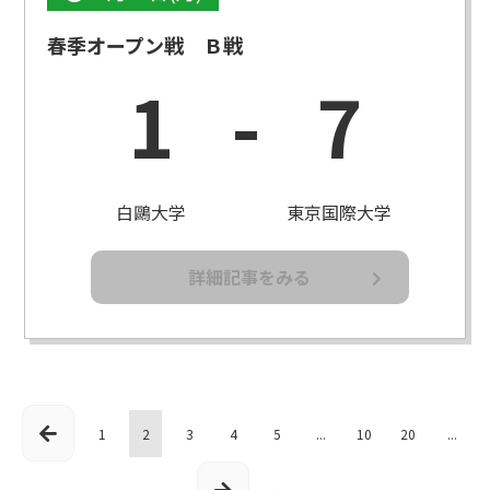
春季オープン戦 Ｂ戦
1
-
7
白鷗大学
東京国際大学
詳細記事をみる
1
2
3
4
5
...
10
20
...