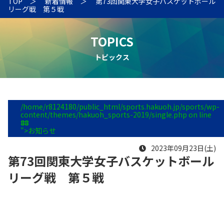
TOP
新着情報
第73回関東大学女子バスケットボール
リーグ戦 第５戦
TOPICS
トピックス
/home/r8124180/public_html/sports.hakuoh.jp/sports/wp-
content/themes/hakuoh_sports-2019/single.php on line
88
">お知らせ
2023年09月23日(土)
第73回関東大学女子バスケットボール
リーグ戦 第５戦