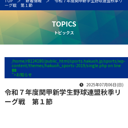
TOP
新着情報
令和７年度関甲新学生野球連盟秋季リ
ーグ戦 第１節
TOPICS
トピックス
/home/r8124180/public_html/sports.hakuoh.jp/sports/wp-
content/themes/hakuoh_sports-2019/single.php on line
88
">お知らせ
2025年07月06日(日)
令和７年度関甲新学生野球連盟秋季リ
ーグ戦 第１節