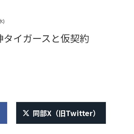
水)
神タイガースと仮契約
同部X
（旧Twitter）