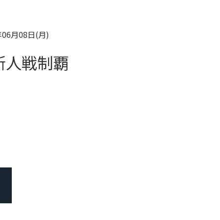
年06月08日(月)
新人戦制覇
）